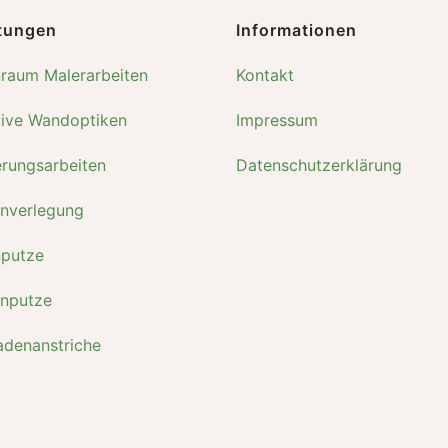
tungen
Informationen
nraum Malerarbeiten
Kontakt
tive Wandoptiken
Impressum
erungsarbeiten
Datenschutzerklärung
nverlegung
nputze
nputze
adenanstriche