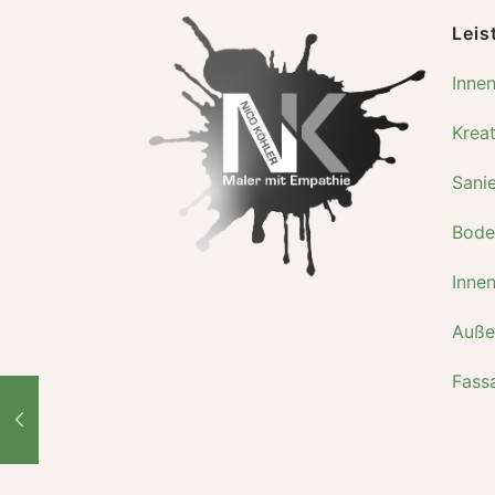
Leis
Inne
Krea
Sani
Bode
Inne
Auße
Fass