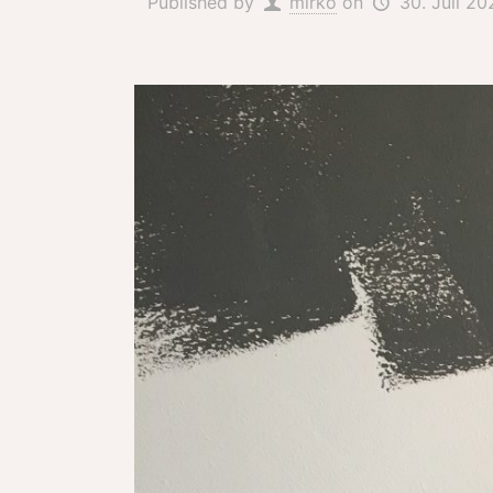
Published by
mirko
on
30. Juli 20